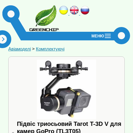
МЕНЮ
Авіамоделі
>
Комплектуючі
Підвіс триосьовий Tarot T-3D V для
камер GoPro (TL3T05)