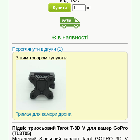
Код: 1827
шт.
Купити
Є в наявності
Переглянути відгуки (1)
З цим товаром купують:
Тримач для камери дрона
Підвіс триосьовий Tarot T-3D V для камер GoPro
(TL3T05)
Металевий 3-осьовий кардан Tarot GOPRO 3D V