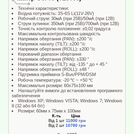
Технічні характеристики:
Вхідна потужність: 3S-6S Li(11V-26V)
Робочий струм: 30мА (при 25В)/50мА (при 12В)
Струм зупинки: 350мА (при 25В)/700мА (при 12В)
Точність контролю положення: ±0,02 градуса
Максимальна контрольована швидкість
Напрямок обертання (PAN): ±200 °/с
Напрямок нахилу (TILT): ±200 °/с
Напрямок обертання (ROLL): ±200 °/с
Керований діапазон обертання
Напрямок обертання (PAN): ±330 °
Напрямок нахилу (TILT): від -135 ° до + 45 °
Напрямок обертання (ROLL): ±48 °
Підтримка приймача S-Bus/PPM/DSM
Робоча температура: -20 ℃ ~ +50 ℃
Максимальні розміри: 60x75x100 мм
Налаштуйте вимоги до встановлення програмного
забезпечення
Windows XP; Windows VISTA; Windows 7; Windows
8 (32 або 64 біт)
Розміри: 60мм x 75мм x 100мм
К-ть
Ціна
Від
1
шт
11000
грн
Від
2
шт
10780
грн