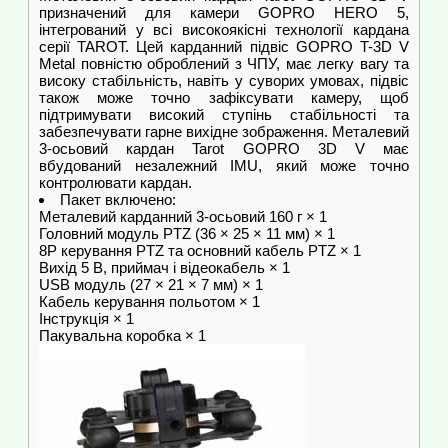
призначений для камери GOPRO HERO 5,
інтегрований у всі високоякісні технології кардана
серії TAROT. Цей карданний підвіс GOPRO T-3D V
Metal повністю оброблений з ЧПУ, має легку вагу та
високу стабільність, навіть у суворих умовах, підвіс
також може точно зафіксувати камеру, щоб
підтримувати високий ступінь стабільності та
забезпечувати гарне вихідне зображення. Металевий
3-осьовий кардан Tarot GOPRO 3D V має
вбудований незалежний IMU, який може точно
контролювати кардан.
Пакет включено:
Металевий карданний 3-осьовий 160 г × 1
Головний модуль PTZ (36 × 25 × 11 мм) × 1
8P керування PTZ та основний кабель PTZ × 1
Вихід 5 В, приймач і відеокабель × 1
USB модуль (27 × 21 × 7 мм) × 1
Кабель керування польотом × 1
Інструкція × 1
Пакувальна коробка × 1