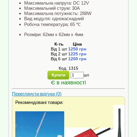
Максимальна напруга: DC 12V
Максимальний струм: 30A
Максимальна потужність: 288W
Вид модуля: однокаскадний
Робоча температура: 65 ℃
Розміри: 62мм x 62мм x 4мм
К-ть
Ціна
Від
1
шт
1250
грн
Від
2
шт
1225
грн
Від
6
шт
1200
грн
Код: 1315
шт.
Купити
Є в наявності
Переглянути відгуки (0)
Рекомендовані товари: