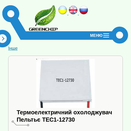
МЕНЮ
Інше
Термоелектричний охолоджувач
Пельтьє ТЕС1-12730