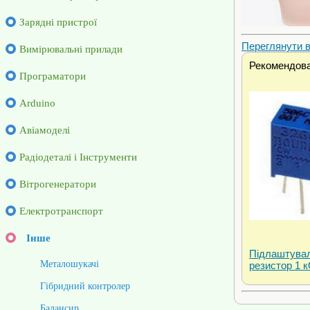
Зарядні пристрої
Переглянути ві
Вимірювальні прилади
Рекомендова
Програматори
Arduino
Авіамоделі
Радіодеталі і Інструменти
Вітрогенератори
Електротранспорт
Інше
Підлаштува
Металошукачі
резистор 1 
Гібридний контролер
Балансир