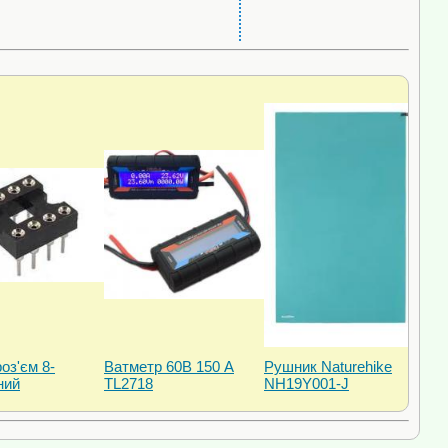
роз'єм 8-
Ватметр 60В 150 А
Рушник Naturehike
ний
TL2718
NH19Y001-J