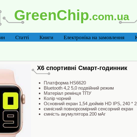
GreenChip
.com.ua
ин
Статті
Книги
Електроніка на замовлення
X6 спортивні Смарт-годинник
Платформа HS6620
Bluetooth 4,2 5,0 подвійний режим
Матеріал ремінця ТПУ
Колір чорний
Основний екран 1,54 дюймів HD IPS, 240 * 
ємнісний повнорозмірний сенсорний екран
ємність акумулятора 200 мАг