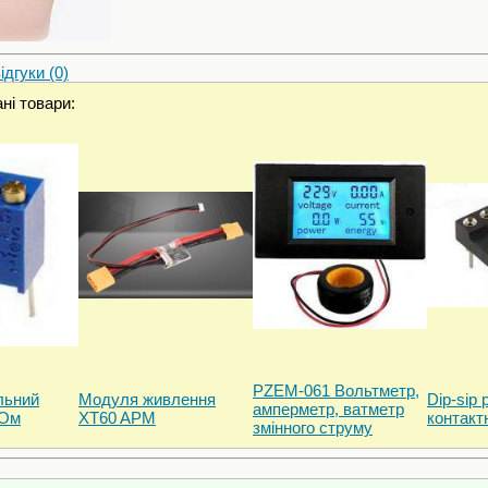
дгуки (0)
ні товари:
PZEM-061 Вольтметр,
льний
Модуля живлення
Dip-sip 
амперметр, ватметр
кОм
XT60 APM
контакт
змінного струму