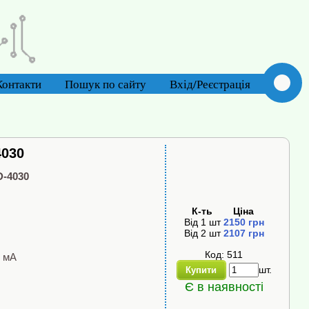
Контакти
Пошук по сайту
Вхід/Реєстрація
4030
D-4030
К-ть
Ціна
Від
1
шт
2150
грн
Від
2
шт
2107
грн
Код: 511
0 мА
шт.
Купити
Є в наявності