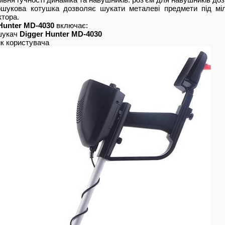
ошукова котушка дозволяє шукати металеві предмети під мі
тора.
Hunter MD-4030
включає:
шукач
Digger Hunter MD-4030
ик користувача