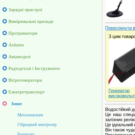
Зарядні пристрої
Вимірювальні прилади
Переглянути ві
Програматори
З цим товар
Arduino
Авіамоделі
Радіодеталі і Інструменти
Вітрогенератори
Генератор
Електротранспорт
високовольт
Інше
Водостійкий д
Це наш спеці
Металошукачі
залізних релі
Це ідеальний п
Гібридний контролер
Він також чуд
Балансир
Регулювання р