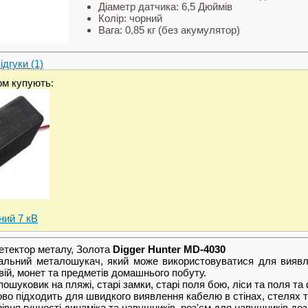
Діаметр датчика: 6,5 Дюймів
Колір: чорний
Вага: 0,85 кг (без акумулятор)
дгуки (1)
ом купують:
ний 7 кВ
етектор металу, Золота
Digger Hunter MD-4030
альний металошукач, який може використовуватися для виявлен
квій, монет та предметів домашнього побуту.
ошуковик на пляжі, старі замки, старі поля бою, ліси та поля та
ово підходить для швидкого виявлення кабелю в стінах, стелях т
івня гучності динаміка та навушників. роз'єм для навушників д