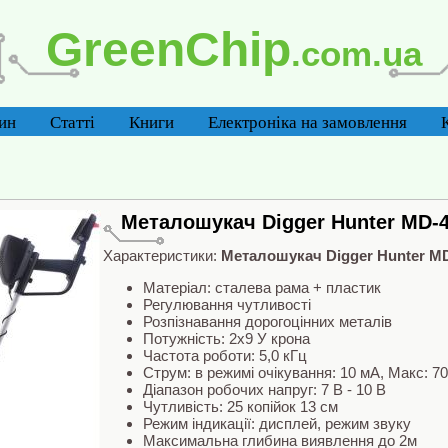
GreenChip
.com.ua
ин
Статті
Книги
Електроніка на замовлення
Металошукач Digger Hunter MD-
Характеристики:
Металошукач Digger Hunter M
Матеріал: сталева рама + пластик
Регулювання чутливості
Розпізнавання дорогоцінних металів
Потужність: 2x9 У крона
Частота роботи: 5,0 кГц
Струм: в режимі очікування: 10 мА, Макс: 7
Діапазон робочих напруг: 7 В - 10 В
Чутливість: 25 копійок 13 см
Режим індикації: дисплей, режим звуку
Максимальна глибина виявлення до 2м