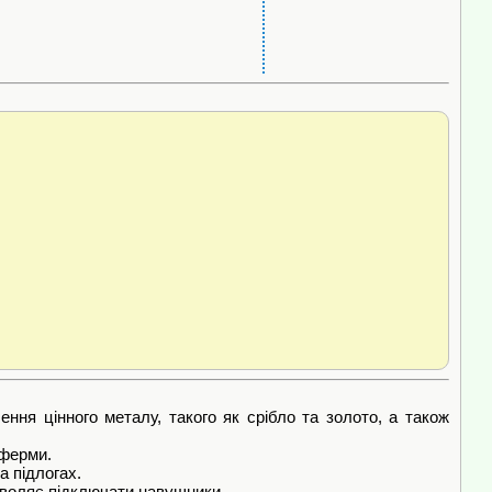
ня цінного металу, такого як срібло та золото, а також
 ферми.
а підлогах.
озволяє підключати навушники.