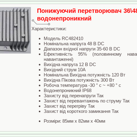
Понижуючий перетворювач 36\48 
водонепроникний
Характеристики:
Модель RC482410
Номінальна напруга 48 В DC
Діапазон вхідної напруги 35-60 В DC
Ефективність 95% (половинному нава
навантаженні)
Вихідна напруга 12 В DC
Вихідний струм 10A
Номінальна Вихідна потужність 120 Вт
Вихідна Пікова потужність 300 Вт
Робоча температура -30 ° c ~ +80 ° c
Водонепроникний IP68
Захисту від перенапруги Так
Захист від перевантажень по струму Так
Захист від перегріву Так
Захист від короткого замикання Так
Розміри: 85мм x 82мм x 40мм