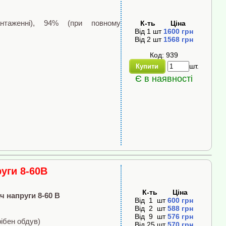
нтаженні), 94% (при повному
К-ть
Ціна
Від
1
шт
1600
грн
Від
2
шт
1568
грн
Код: 939
шт.
Купити
Є в наявності
уги 8-60В
К-ть
Ціна
 напруги 8-60 В
Від
1
шт
600
грн
Від
2
шт
588
грн
Від
9
шт
576
грн
ібен обдув)
Від
25
шт
570
грн