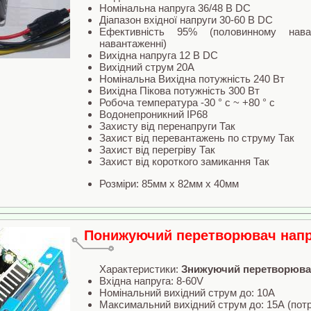
Номінальна напруга 36/48 В DC
Діапазон вхідної напруги 30-60 В DC
Ефективність 95% (половинному нава
навантаженні)
Вихідна напруга 12 В DC
Вихідний струм 20A
Номінальна Вихідна потужність 240 Вт
Вихідна Пікова потужність 300 Вт
Робоча температура -30 ° c ~ +80 ° c
Водонепроникний IP68
Захисту від перенапруги Так
Захист від перевантажень по струму Так
Захист від перегріву Так
Захист від короткого замикання Так
Розміри: 85мм x 82мм x 40мм
Понижуючий перетворювач напр
Характеристики:
Знижуючий перетворювач
Вхідна напруга: 8-60V
Номінальний вихідний струм до: 10А
Максимальний вихідний струм до: 15А (потр