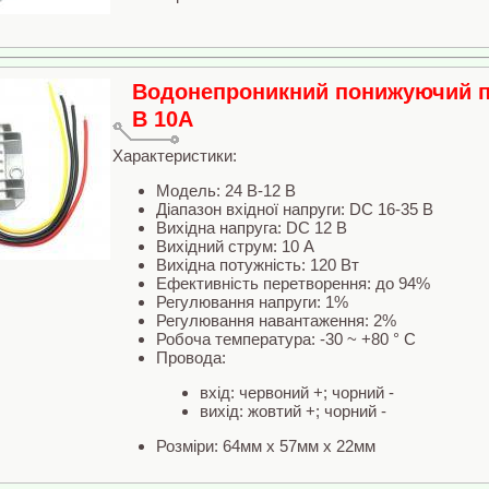
Водонепроникний понижуючий пе
В 10А
Характеристики:
Модель: 24 В-12 В
Діапазон вхідної напруги: DC 16-35 В
Вихідна напруга: DC 12 В
Вихідний струм: 10 А
Вихідна потужність: 120 Вт
Ефективність перетворення: до 94%
Регулювання напруги: 1%
Регулювання навантаження: 2%
Робоча температура: -30 ~ +80 ° С
Провода:
вхід: червоний +; чорний -
вихід: жовтий +; чорний -
Розміри: 64мм x 57мм x 22мм