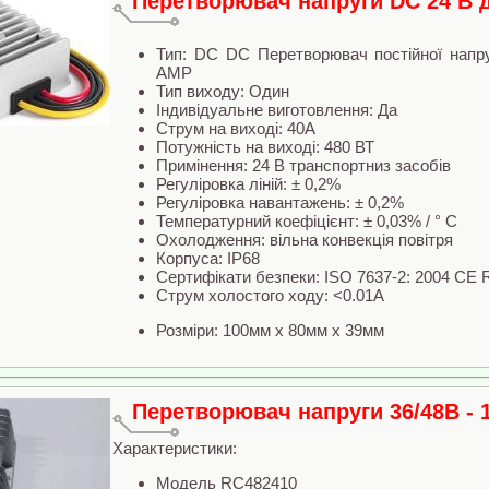
Перетворювач напруги DC 24 В д
Тип: DC DC Перетворювач постійної напр
AMP
Тип виходу: Один
Індивідуальне виготовлення: Да
Струм на виході: 40A
Потужність на виході: 480 ВТ
Примінення: 24 В транспортниз засобів
Регуліровка ліній: ± 0,2%
Регуліровка навантажень: ± 0,2%
Температурний коефіцієнт: ± 0,03% / ° C
Охолодження: вільна конвекція повітря
Корпуса: IP68
Сертифікати безпеки: ISO 7637-2: 2004 CE
Струм холостого ходу: <0.01A
Розміри: 100мм x 80мм x 39мм
Перетворювач напруги 36/48В - 
Характеристики:
Модель RC482410