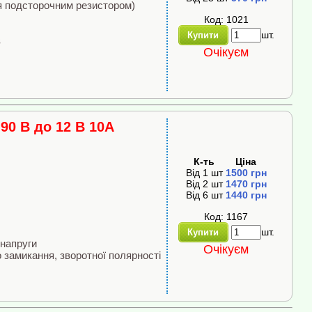
ся подсторочним резистором)
Код: 1021
шт.
Купити
в
Очікуєм
90 В до 12 В 10A
К-ть
Ціна
Від
1
шт
1500
грн
Від
2
шт
1470
грн
Від
6
шт
1440
грн
Код: 1167
шт.
Купити
енапруги
Очікуєм
о замикання, зворотної полярності