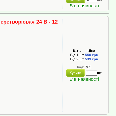
Є в наявності
ретворювач 24 В - 12
К-ть
Ціна
Від
1
шт
550
грн
Від
2
шт
539
грн
Код: 769
шт.
Купити
Є в наявності