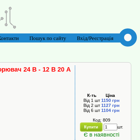
Контакти
Пошук по сайту
Вхід/Реєстрація
ювач 24 В - 12 В 20 А
К-ть
Ціна
Від
1
шт
1150
грн
Від
2
шт
1127
грн
Від
6
шт
1104
грн
Код: 809
шт.
Купити
Є в наявності