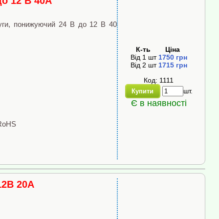
о 12 В 40A
уги, понижуючий 24 В до 12 В 40
К-ть
Ціна
Від
1
шт
1750
грн
Від
2
шт
1715
грн
Код: 1111
шт.
Купити
Є в наявності
 RoHS
12В 20А