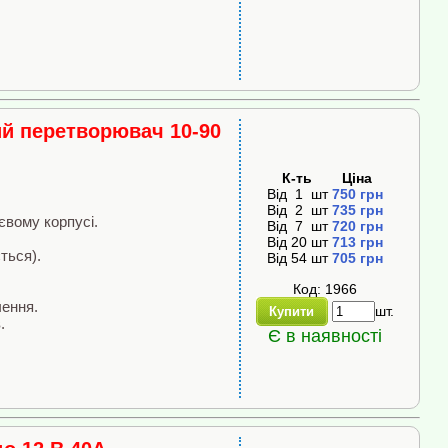
ий перетворювач 10-90
К-ть
Ціна
Від
1
шт
750
грн
Від
2
шт
735
грн
євому корпусі.
Від
7
шт
720
грн
Від
20
шт
713
грн
ться).
Від
54
шт
705
грн
Код: 1966
чення.
шт.
Купити
.
Є в наявності