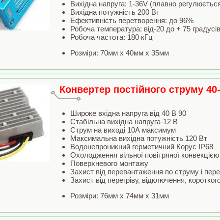
Вихідна напруга: 1-36V (плавно регулюєть
Вихідна потужність 200 Вт
Ефективність перетворення: до 96%
Робоча температура: від-20 до + 75 градусі
Робоча частота: 180 кГц
Розміри: 70мм x 40мм x 35мм
Конвертер постійного струму 40-
Широке вхідна напруга від 40 В 90
Стабільна вихідна напруга-12 В
Струм на виході 10А максимум
Максимальна вихідна потужність 120 Вт
Водонепроникний герметичний Корус IP68
Охолодження вільної повітряної конвекцією
Поверхневого монтажу
Захист від перевантаження по струму і пер
Захист від перегріву, відключення, коротког
Розміри: 76мм x 74мм x 31мм