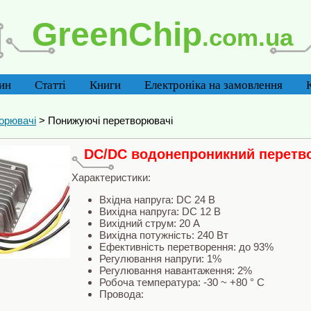
GreenChip
.com.ua
ин
Статті
Книги
Електроніка на замовлення
орювачі
> Понижуючі перетворювачі
DC/DC водонепроникний перетвор
Характеристики:
Вхідна напруга: DC 24 В
Вихідна напруга: DC 12 В
Вихідний струм: 20 А
Вихідна потужність: 240 Вт
Ефективність перетворення: до 93%
Регулювання напруги: 1%
Регулювання навантаження: 2%
Робоча температура: -30 ~ +80 ° С
Провода: