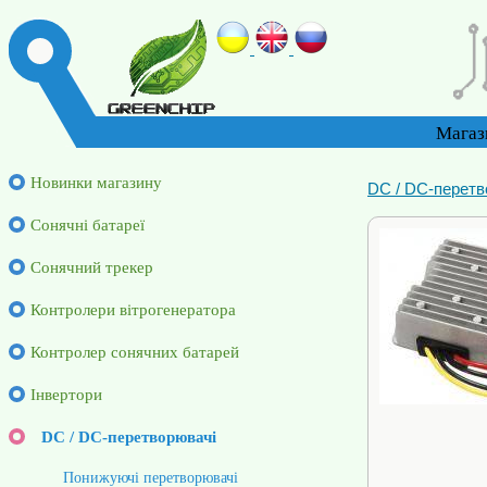
Магаз
Новинки магазину
DC / DC-перетв
Cонячні батареї
Сонячний трекер
Контролери вітрогенератора
Контролер сонячних батарей
Інвертори
DC / DC-перетворювачі
Понижуючі перетворювачі