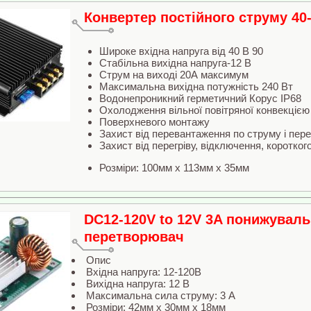
Конвертер постійного струму 40-
Широке вхідна напруга від 40 В 90
Стабільна вихідна напруга-12 В
Струм на виході 20А максимум
Максимальна вихідна потужність 240 Вт
Водонепроникний герметичний Корус IP68
Охолодження вільної повітряної конвекцією
Поверхневого монтажу
Захист від перевантаження по струму і пер
Захист від перегріву, відключення, коротког
Розміри: 100мм x 113мм x 35мм
DC12-120V to 12V 3A понижувал
перетворювач
Опис
Вхідна напруга: 12-120В
Вихідна напруга: 12 В
Максимальна сила струму: 3 А
Розміри: 42мм x 30мм x 18мм