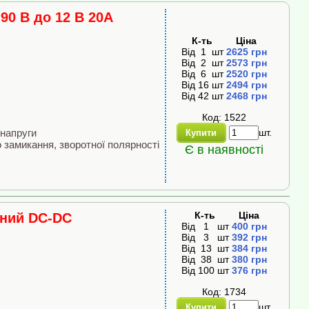
90 В до 12 В 20A
К-ть
Ціна
Від
1
шт
2625
грн
Від
2
шт
2573
грн
Від
6
шт
2520
грн
Від
16
шт
2494
грн
Від
42
шт
2468
грн
Код: 1522
шт.
енапруги
Купити
о замикання, зворотної полярності
Є в наявності
К-ть
Ціна
ьний DC-DC
Від
1
шт
400
грн
Від
3
шт
392
грн
Від
13
шт
384
грн
Від
38
шт
380
грн
Від
100
шт
376
грн
Код: 1734
шт.
Купити