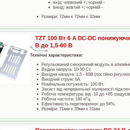
вхід: червоний +; чорний -
вихід: жовтий +; чорний -
Розміри: 72мм x 72мм x 32мм
TZT 100 Вт 6 A DC-DC понижуюч
В до 1,5-60 В
Технічні характеристики:
Регульований синхронний модуль в алюміні
Вхідна напруга: 10-90 Ст.
Вихідна напруга: 1,5 - 60В (постійно регулює
Вихідний струм: 6A
Номінальна потужність: 100 Вт.
Захист від неправильної полярності підклю
Робоча температура: від -10 до +85 градусів
Робоча частота: 180 кГц.
Ефективність перетворення: до 94%.
Розміри: 71мм x 39мм x 31мм