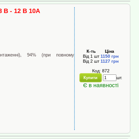
В - 12 В 10А
К-ть
Ціна
нтаженні), 94% (при повному
Від
1
шт
1150
грн
Від
2
шт
1127
грн
Код: 872
шт.
Купити
Є в наявності