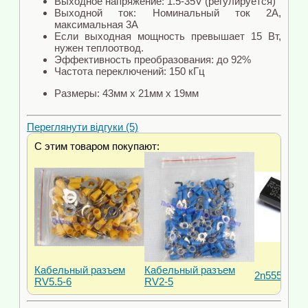
Выходное напряжение: 1.5-35V (регулируется)
Выходной ток: Номинальный ток 2А,
максимальная 3А
Если выходная мощность превышает 15 Вт,
нужен теплоотвод.
Эффективность преобразования: до 92%
Частота переключений: 150 кГц
Размеры: 43мм x 21мм x 19мм
Переглянути відгуки (5)
С этим товаром покупают:
Кабельный разъем
Кабельный разъем
2n5551 тра
RV5.5-6
RV2-5