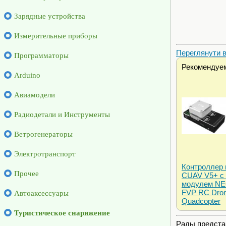
Зарядные устройства
Измерительные приборы
Переглянути ві
Программаторы
Рекомендуе
Arduino
Авиамодели
Радиодетали и Инструменты
Ветрогенераторы
Электротранспорт
Контроллер 
Прочее
CUAV V5+ с
модулем NE
FVP RC Dro
Автоаксессуары
Quadcopter
Туристическое снаряжение
Рады предста