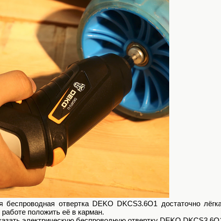
я беспроводная отвертка DEKO DKCS3.6O1 достаточно лёгкая
 работе положить её в карман.
казать электрическую беспроводную отвертку DEKO DKCS3.6O1 у