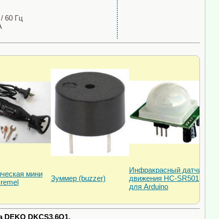
/ 60 Гц
А
Инфракрасный датчик
ческая мини
Зуммер (buzzer)
движения HC-SR501
remel
для Arduino
ка DEKO DKCS3.6O1.