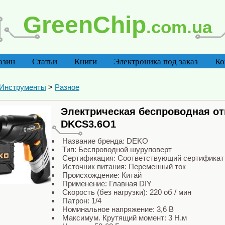
GreenChip
.com.ua
азин
Статьи
Книги
Электроника под заказ
Ко
 Инструменты
>
Разное
Электрическая беспроводная о
DKCS3.6O1
Название бренда: DEKO
Тип: Беспроводной шуруповерт
Сертификация: Соответствующий сертификат
Источник питания: Переменный ток
Происхождение: Китай
Применение: Главная DIY
Скорость (без нагрузки): 220 об / мин
Патрон: 1/4
Номинальное напряжение: 3,6 В
Максимум. Крутящий момент: 3 Н.м