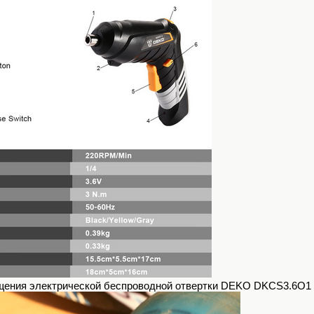
щения электрической беспроводной отвертки DEKO DKCS3.6O1 б