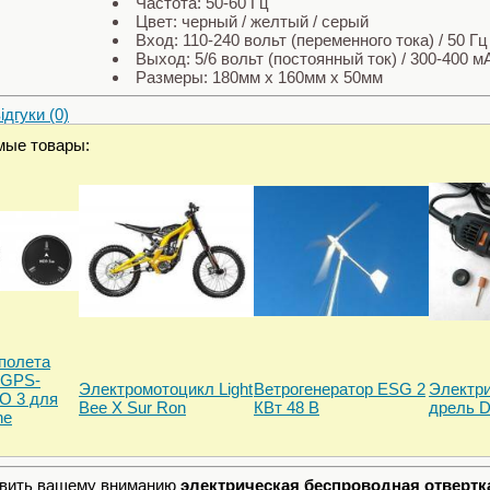
Частота: 50-60 Гц
Цвет: черный / желтый / серый
Вход: 110-240 вольт (переменного тока) / 50 Гц 
Выход: 5/6 вольт (постоянный ток) / 300-400 м
Размеры: 180мм x 160мм x 50мм
дгуки (0)
мые товары:
полета
 GPS-
Электромотоцикл Light
Ветрогенератор ESG 2
Электри
O 3 для
Bee X Sur Ron
КВт 48 В
дрель D
ne
вить вашему вниманию
электрическая беспроводная отверт