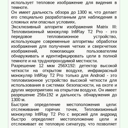
использует тепловое изображение для видения в
темноте.
Он имеет дальность обзора до 1300 м, что делает
его специально разработанным для наблюдения в
сложных или опасных условиях.
Эксклюзивный алгоритм изображения Matrix III:
Тепловизионный монокуляр InfiRay T2 Pro - это
передовое тепловизионное устройство,
использующее современные алгоритмы обработки
изображения для получения четких и сверхчетких
изображений, помогающих пользователям
обнаруживать и идентифицировать цели в полной
темноте и на труднопроходимой местности.
Разрешение 12 мкм 256X192: детектор высокой
четкости на открытом воздухе, инфракрасный
монокуляр InfiRay T2 Pro только для Android - это
тепловизионное устройство высокой четкости для
использования в системах безопасности, на охоте и
других мероприятиях на открытом воздухе. Он имеет
разрешение 256x192 и дальность обнаружения до
1300 м.
Быстрое определение местоположения цели:
отслеживание горячих точек, Тепловизионный
монокуляр InfiRay T2 Pro с версией для андроид
быстро определяет местоположение цели и
отслеживает ее тепловую сигнатуру, что позволяет