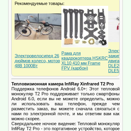
Рекомендуемые товары:
Электронн
Рама для
Электровелосипед 26
зажигание 
квадрокоптера HSKRC
дюймов колесо, мотор
двигателей
XL10 410 мм Frame
48В 1000Вт
DLE20, DLE
FPV (карбон)
DLE55
Тепловизионная камера InfiRay Xinfrared T2 Pro
Поддержка телефонов Android 6.0+: Этот тепловой
монокуляр T2 Pro поддерживает только смартфоны
Android 6.0, если вы не можете определить, можно
ли использовать ваш телефон, прежде чем
разместить заказ, вы можете сначала связаться с
нами по электронной почте, и мы ответим вам как
можно скорее.
Сверхдальнее ночное видение: Тепловой монокуляр
InfiRay T2 Pro - это портативное устройство, которое