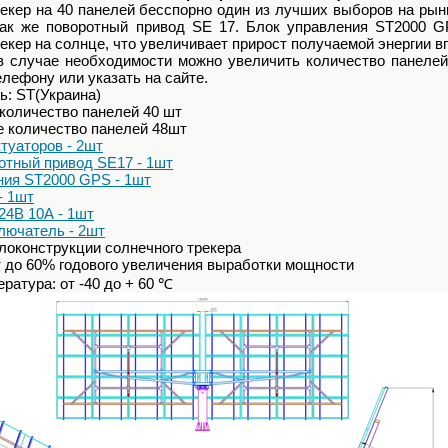
екер на 40 панелей бесспорно один из лучших выборов на рын
так же поворотный привод SE 17. Блок управления ST2000 G
екер на солнце, что увеличивает прирост получаемой энергии в
в случае необходимости можно увеличить количество панелей
елефону или указать на сайте.
ь: ST(Украина)
количество панелей 40 шт
 количество панелей 48шт
туаторов - 2шт
отный привод SE17 - 1шт
ния ST2000 GPS - 1шт
- 1шт
24В 10А - 1шт
лючатель - 2шт
локонструкции солнечного трекера
 до 60% годового увеличения выработки мощности
ратура: от -40 до + 60 ℃