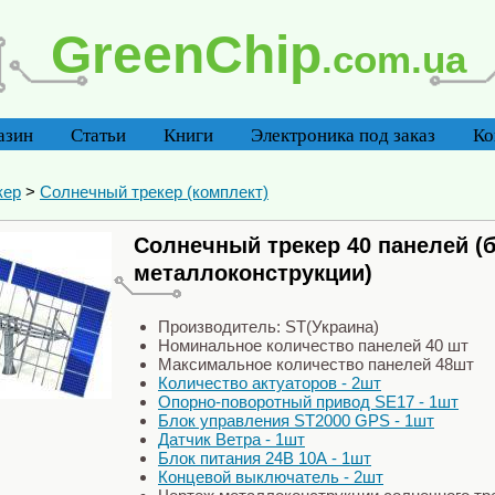
GreenChip
.com.ua
азин
Статьи
Книги
Электроника под заказ
Ко
кер
>
Солнечный трекер (комплект)
Солнечный трекер 40 панелей (
металлоконструкции)
Производитель: ST(Украина)
Номинальное количество панелей 40 шт
Максимальное количество панелей 48шт
Количество актуаторов - 2шт
Опорно-поворотный привод SE17 - 1шт
Блок управления ST2000 GPS - 1шт
Датчик Ветра - 1шт
Блок питания 24В 10А - 1шт
Концевой выключатель - 2шт