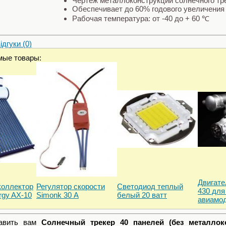
Чертеж металлоконструкции солнечного тр
Обеспечивает до 60% годового увеличения
Рабочая температура: от -40 до + 60 ℃
дгуки (0)
мые товары:
Двигат
коллектор
Регулятор скорости
Светодиод теплый
430 для
gy AX-10
Simonk 30 А
белый 20 ватт
авиамо
тавить вам
Солнечный трекер 40 панелей (без металлоко