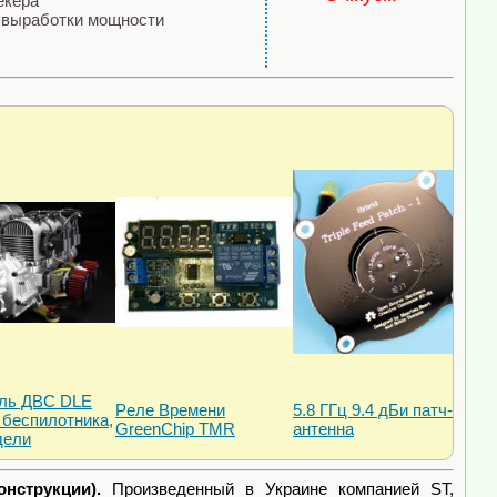
екера
 выработки мощности
ель ДВС DLE
Pеле Времени
5.8 ГГц 9.4 дБи патч-
 беспилотника,
GreenChip TMR
антенна
дели
нструкции).
Произведенный в Украине компанией ST,