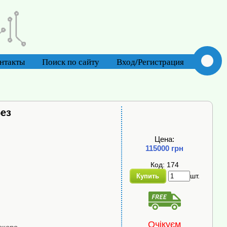
нтакты
Поиск по сайту
Вход/Регистрация
без
Цена:
115000 грн
Код: 174
шт.
Купить
Очікуєм