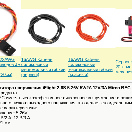
 22AWG
16AWG Кабель
16AWG Кабель
Сервоп
иводов JR
силиконовый
силиконовый
20 кг м
многожильный гибкий
многожильный гибкий
механи
(20см)
(черный)
(красный)
ятора напряжения iFlight 2-6S 5-26V 5V/2A 12V/3A Mirco BEC
продукта
o BEC имеет высокоэффективное синхронное выпрямление в режи
ьного низкого выходного напряжения, что делает его идеальны
е характеристики:
яжение: 5-26V
В/2 А, 12 В/3 А
*1 мм