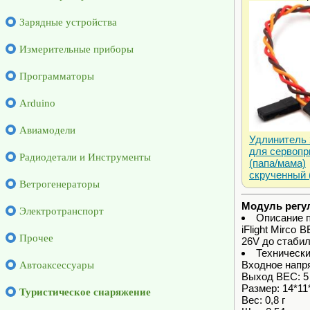
Зарядные устройства
Измерительные приборы
Программаторы
Arduino
Авиамодели
Удлинитель
для сервопр
Радиодетали и Инструменты
(папа/мама)
скрученный 
Ветрогенераторы
Модуль регул
Электротранспорт
Описание 
iFlight Mirc
Прочее
26V до стабил
Технически
Входное напр
Автоаксессуары
Выход BEC: 5 
Размер: 14*11
Туристическое снаряжение
Вес: 0,8 г