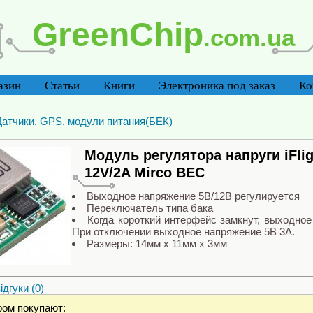
GreenChip
.com.ua
азин
Статьи
Книги
Электроника под заказ
Ко
Датчики, GPS, модули питания(БЕК)
Модуль регулятора напруги iFlig
12V/2A Mirco BEC
Выходное напряжение 5В/12В регулируется
Переключатель типа бака
Когда короткий интерфейс замкнут, выходное
При отключении выходное напряжение 5В 3А.
Размеры: 14мм x 11мм x 3мм
дгуки (0)
ром покупают: