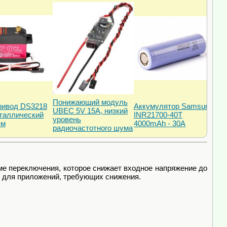
Понижающий модуль
ривод DS3218
Аккумулятор Samsung
UBEC 5V 15A, низкий
еталлический
INR21700-40T
уровень
зм
4000mAh - 30A
радиочастотного шума
ме переключения, которое снижает входное напряжение до
м для приложений, требующих снижения.