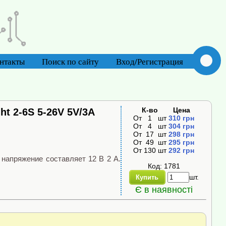
нтакты
Поиск по сайту
Вход/Регистрация
К-во
Цена
ht 2-6S 5-26V 5V/3A
От
1
шт
310
грн
От
4
шт
304
грн
От
17
шт
298
грн
От
49
шт
295
грн
От
130
шт
292
грн
 напряжение составляет 12 В 2 А.
Код: 1781
шт.
Купить
Є в наявності