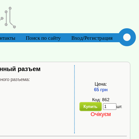
нтакты
Поиск по сайту
Вход/Регистрация
онный разъем
ного разъема:
Цена:
65 грн
Код: 862
шт.
Купить
Очікуєм