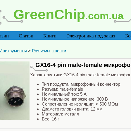
GreenChip
.com.ua
азин
Статьи
Книги
Электроника под заказ
Ко
 Инструменты
>
Разъемы, кнопки
GX16-4 pin male-female микроф
Характеристики GX16-4 pin male-female микрофон
Тип продукта: микрофонный коннектор
Разъем: male-female
Номинальный ток: 5 A
Номинальное напряжение: 300 В
Сопротивление изоляции: > 500 МОм
Диаметр головки винта: 12 мм
Материал: металл
Вес: 16 г