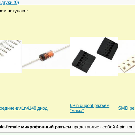
дгуки (0)
ром покупают:
6Pin dupont разъем
оединения
1n4148 диод
SMD ре
"мама"
ale-female микрофонный разъем
представляет собой 4 pin конн