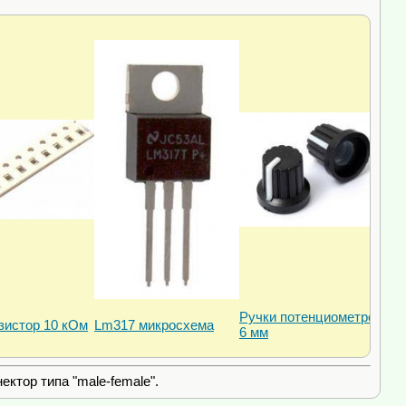
Ручки потенциометров
зистор 10 кОм
Lm317 микросхема
6 мм
ектор типа "male-female".