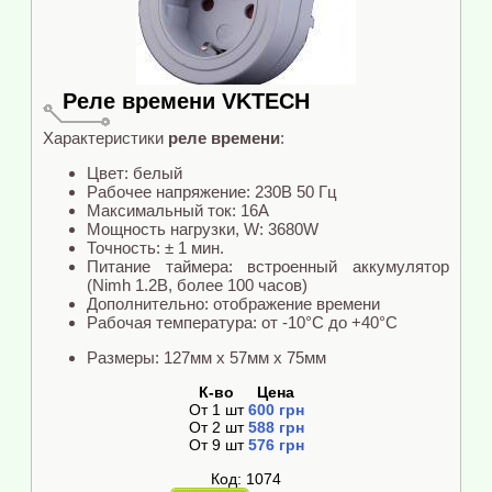
Реле времени VKTECH
Характеристики
реле времени
:
Цвет: белый
Рабочее напряжение: 230В 50 Гц
Максимальный ток: 16А
Мощность нагрузки, W: 3680W
Точность: ± 1 мин.
Питание таймера: встроенный аккумулятор
(Nimh 1.2В, более 100 часов)
Дополнительно: отображение времени
Рабочая температура: от -10°С до +40°С
Размеры: 127мм x 57мм x 75мм
К-во
Цена
От
1
шт
600
грн
От
2
шт
588
грн
От
9
шт
576
грн
Код: 1074