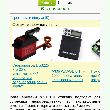
шт.
Купить
Є в наявності
Переглянути відгуки (0)
С этим товаром покупают:
Сервопривод DS3225
Pro 25 кг
A306 WAAGE 0.1 г -
Понижающ
металлический
1000 г портативные
преобразо
механизм и
электронные весы
напряжения
водонепроницаемый
корпус
Реле времени VKTECH
отлично подходит для
установки непосредственно во внутридомные
розетки. Проще говоря это розетка с таймером.
Сетевая вилка и розеточное гнездо соотвествует