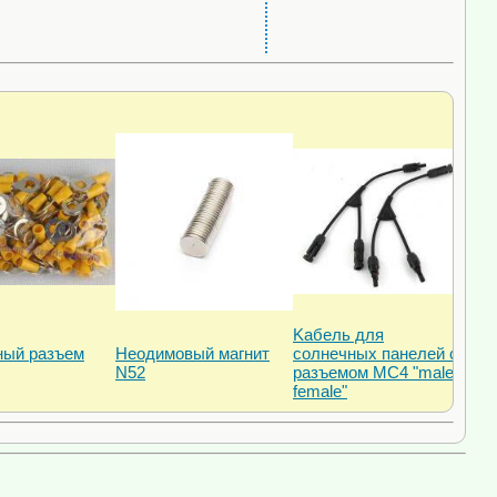
Kабель для
ный разъем
Неодимовый магнит
солнечных панелей с
N52
разъемом МС4 "male-
female"