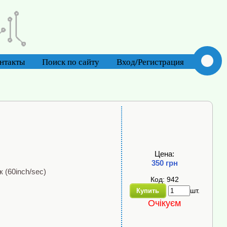
нтакты
Поиск по сайту
Вход/Регистрация
Цена:
350 грн
 (60inch/sec)
Код: 942
шт.
Купить
Очікуєм