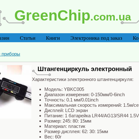
GreenChip
.com.ua
азин
Статьи
Книги
Электроника под заказ
Ко
 приборы
Штангенциркуль электронный
Характеристики электронного штангенциркуля:
Модель: YBKC005
Диапазон измерения: 0-150мм/0-6inch
Точность: 0.1 мм/0.01inch
Максимальная скорость измерений: 1.5м/сек
Дисплей: LCD экран
Питание: 1 батарейка LR44/AG13/SR44 1.5V
Размер: 245: 80: 15мм
Материал: пластик
Размер дисплея: 62: 30: 15мм
Вес: 60г