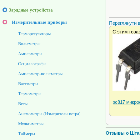
Зарядные устройства
Измерительные приборы
Переглянути ві
С этим това
Терморегуляторы
Вольтметры
Амперметры
Осциллографы
Амперметр-вольтметры
Ваттметры
Термометры
pc817 микро
Весы
Анемометры (Измерители ветра)
Мультиметры
Отзывы о Шта
Таймеры