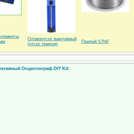
элементы
Оловоотсос вакуумный
9мм
Припой S7NF
(отсос припоя)
ативный Осциллограф DIY Kit: