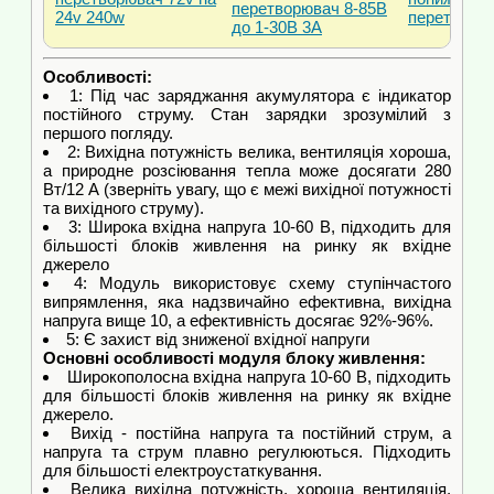
перетворювач 8-85В
24v 240w
перетворю
до 1-30В 3А
Особливості:
1: Під час заряджання акумулятора є індикатор
постійного струму. Стан зарядки зрозумілий з
першого погляду.
2: Вихідна потужність велика, вентиляція хороша,
а природне розсіювання тепла може досягати 280
Вт/12 А (зверніть увагу, що є межі вихідної потужності
та вихідного струму).
3: Широка вхідна напруга 10-60 В, підходить для
більшості блоків живлення на ринку як вхідне
джерело
4: Модуль використовує схему ступінчастого
випрямлення, яка надзвичайно ефективна, вихідна
напруга вище 10, а ефективність досягає 92%-96%.
5: Є захист від зниженої вхідної напруги
Основні особливості модуля блоку живлення:
Широкополосна вхідна напруга 10-60 В, підходить
для більшості блоків живлення на ринку як вхідне
джерело.
Вихід - постійна напруга та постійний струм, а
напруга та струм плавно регулюються. Підходить
для більшості електроустаткування.
Велика вихідна потужність, хороша вентиляція,