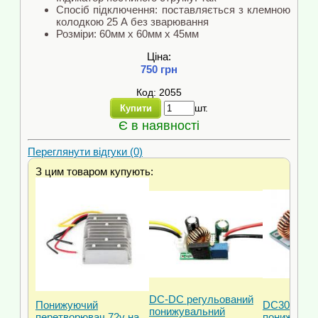
Спосіб підключення: поставляється з клемною
колодкою 25 А без зварювання
Розміри: 60мм x 60мм x 45мм
Ціна:
750 грн
Код: 2055
шт.
Купити
Є в наявності
Переглянути відгуки (0)
З цим товаром купують:
DC-DC регульований
Понижуючий
DC30-120V
понижувальний
перетворювач 72v на
понижувал