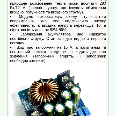
природне розсіювання тепла може досягати 280
Вт/12 А (зверніть увагу, що існують обмеження
вихідної потужності та вихідного струму).
Модуль використовує схему ступінчастого
випрямлення, яка має надзвичайно високу
ефективність, а вихідна напруга перевищує 10, а
ефективність досягає 92%-96%.
Заряджання акумулятора має індикатор
постійного струму. Стан зарядки видно з першого
погляду.
Вхід має запобіжник на 15 А, а позитивний та
негативний полюси входу не пошкодять джерело
живлення (запобіжник згорить, і запобіжник
необхідно замінити).