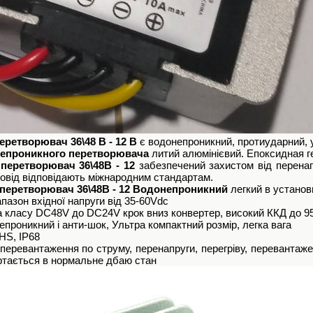
ретворювач 36\48 В - 12 В
є водонепроникний, протиударний,
епроникного перетворювача
литий алюмінієвий. Епоксидная 
перетворювач 36\48В - 12
забезпечений захистом від перенапр
овід відповідають міжнародним стандартам.
перетворювач 36\48В - 12 Водонепроникний
легкий в установ
апазон вхідної напруги від 35-60Vdc
 класу DC48V до DC24V крок вниз конвертер, високий ККД до 
епроникний і анти-шок, Ультра компактний розмір, легка вага
OHS, IP68
д перевантаження по струму, перенапруги, перегріву, перевантаж
ртається в нормальне дбаю стан