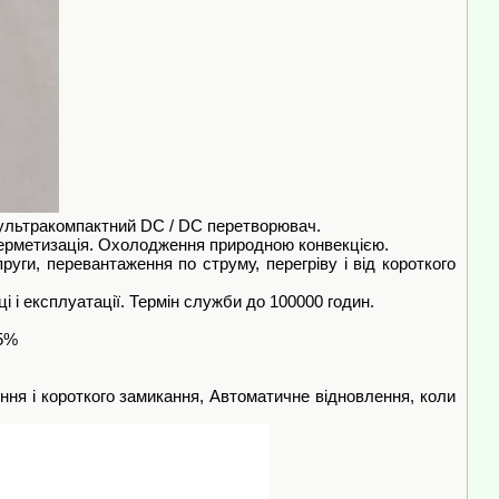
 ультракомпактний DC / DC перетворювач.
герметизація. Охолодження природною конвекцією.
уги, перевантаження по струму, перегріву і від короткого
ці і експлуатації. Термін служби до 100000 годин.
95%
ення і короткого замикання, Автоматичне відновлення, коли