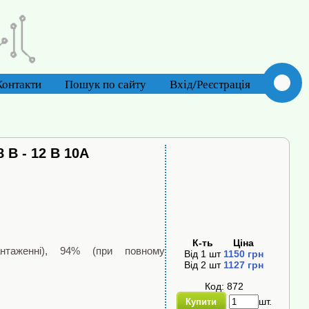
Контакти
Пошук по сайту
Вхід/Реєстрація
В - 12 В 10А
К-ть
Ціна
нтаженні), 94% (при повному
Від
1
шт
1150
грн
Від
2
шт
1127
грн
Код: 872
шт.
Купити