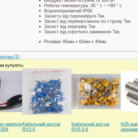
Вихідна Пікова потужність 300 Вт
Робоча температура -30 ° c ~ +80 ° c
Водонепроникний IP68
Захисту від перенапруги Так
Захист від перевантажень по струму Так
Захист від перегріву Так
Захист від короткого замикання Так
Розміри: 85мм x 82мм x 40мм
дгуки (2)
ом купують:
ч напруги
Кабельний роз'єм
Кабельний роз'єм
N35 маг
 20А
RV2-5
RV5.5-6
неодим