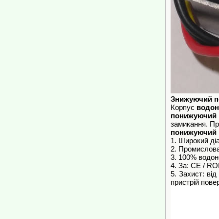
Знижуючий пе
Корпус
водон
понижуючий 
замикання. Пр
понижуючий 
1. Широкий ді
2. Промислова
3. 100% водон
4. За: CE / R
5. Захист: ві
пристрій пове