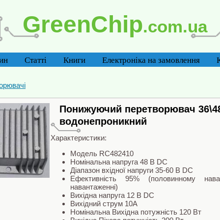
GreenChip
.com.ua
ин
Статті
Книги
Електроніка на замовлення
орювачі
Понижуючий перетворювач 36\48 
водонепроникний
Характеристики:
Модель RC482410
Номінальна напруга 48 В DC
Діапазон вхідної напруги 35-60 В DC
Ефективність 95% (половинному нава
навантаженні)
Вихідна напруга 12 В DC
Вихідний струм 10A
Номінальна Вихідна потужність 120 Вт