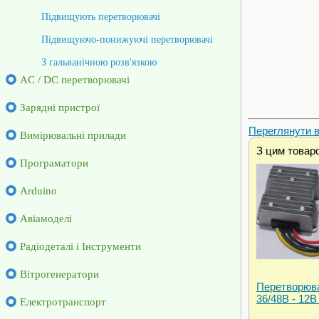
Підвищують перетворювачі
Підвищуючо-понижуючі перетворювачі
З гальванічною розв'язкою
AC / DC перетворювачі
Зарядні пристрої
Переглянути ві
Вимірювальні прилади
З цим товар
Програматори
Arduino
Авіамоделі
Радіодеталі і Інструменти
Вітрогенератори
Перетворюва
36/48В - 12В
Електротранспорт