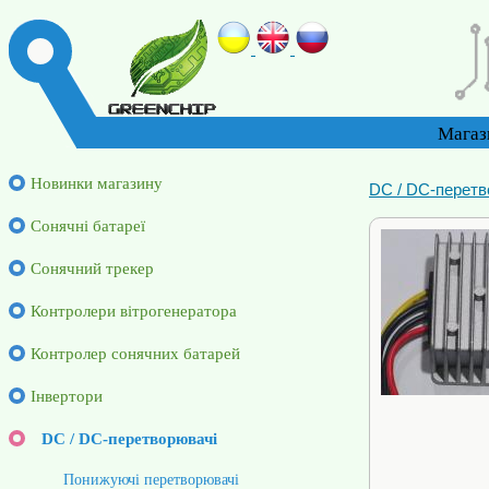
Магаз
Новинки магазину
DC / DC-перетв
Cонячні батареї
Сонячний трекер
Контролери вітрогенератора
Контролер сонячних батарей
Інвертори
DC / DC-перетворювачі
Понижуючі перетворювачі