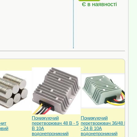
Є в наявності
Понижуючий
Понижуючий
нит
перетворювач 48 В - 5
перетворювач 36/48 В
овий
В 10А
- 24 В 10А
водонепроникний
водонепроникний