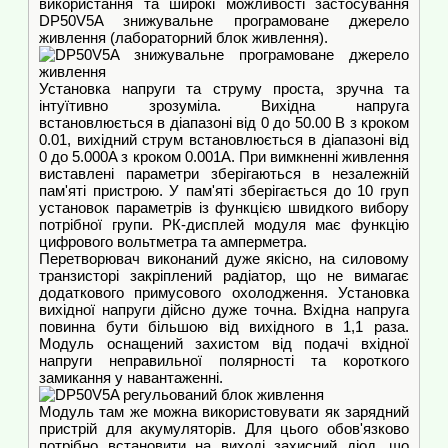
використання та широкі можливості застосування
DP50V5A знижувальне програмоване джерело
живлення (лабораторний блок живлення).
Установка напруги та струму проста, зручна та
інтуїтивно зрозуміла. Вихідна напруга
встановлюється в діапазоні від 0 до 50.00 В з кроком
0.01, вихідний струм встановлюється в діапазоні від
0 до 5.000A з кроком 0.001A. При вимкненні живлення
виставлені параметри зберігаються в незалежній
пам'яті пристрою. У пам'яті зберігається до 10 груп
установок параметрів із функцією швидкого вибору
потрібної групи. РК-дисплей модуля має функцію
цифрового вольтметра та амперметра.
Перетворювач виконаний дуже якісно, ​​на силовому
транзисторі закріплений радіатор, що не вимагає
додаткового примусового охолодження. Установка
вихідної напруги дійсно дуже точна. Вхідна напруга
повинна бути більшою від вихідного в 1,1 раза.
Модуль оснащений захистом від подачі вхідної
напруги неправильної полярності та короткого
замикання у навантаженні.
Модуль там же можна використовувати як зарядний
пристрій для акумуляторів. Для цього обов'язково
потрібно встановити на виході захисний діод, що