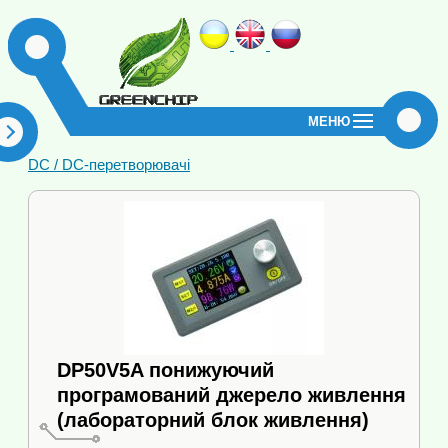
МЕНЮ
DC / DC-перетворювачі
і
DP50V5A понижуючий
програмований джерело живлення
(лабораторний блок живлення)