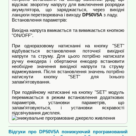
відсікає зворотну напругу для виключення розрядки
акумулятора, що заряджається, через вихідні
ланцюги перетворювача і виходу
DP50V5A
з ладу.
Встановлення параметрів:
Вихідна напруга вмикається та вимикається кнопкою
"ON/OFF".
При одноразовому натисканні на кнопку "SET"
відбувається встановлення поточної вихідної
напруги та струму. Для цього потрібно натискати
ручку енкодера і обертаючи енкодер встановити
необхідне значення вихідної напруги та струму
відмежування. Після встановлення значень потрібно
натиснути кнопку "SET" для їхнього
запам'ятовування.
При подвійному натисканні на кнопку "SET" модуль
перемикається в режим встановлення додаткових
параметрів, установки параметрів, що
запам'ятовуються, і установки яскравості
підсвічування дисплея.
Відгуки про DP50V5A понижуючий програмований