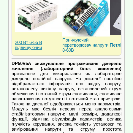
Понижуючий
200 Вт 6-55 В
перетворювач напруги
Петлі для 
підвищуючий
8-60В
DP50V5A знижувальне програмоване джерело
живлення (лабораторний блок живлення)
призначене для використання як лабораторне
джерело постійної напруги. На дисплеї постійно
відображається інформація про вхідну напругу,
встановлену вихідну напругу, встановлений струм
обмеження і поточний струм споживання, споживане
навантаження потужності і поточний стан пристрою.
Також на дисплеї відображається меню параметрів.
Модуль має безліч переваг перед аналоговими
стабілізаторами напруги: малі розміри, додаткові
функції, відмінна візуалізація параметрів, велика
гнучкість керування, висока точність установки та
вимірювання напруги та струму, простота