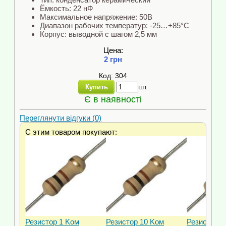
Ёмкость: 22 нФ
Максимальное напряжение: 50В
Диапазон рабочих температур: -25…+85°C
Корпус: выводной с шагом 2,5 мм
Цена:
2 грн
Код: 304
шт.
Купить
Є в наявності
Переглянути відгуки (0)
С этим товаром покупают:
Резистор 1 Kом
Резистор 10 Kом
Резистор 2