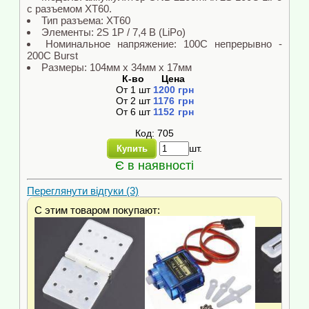
с разъемом XT60.
Тип разъема: XT60
Элементы: 2S 1P / 7,4 В (LiPo)
Номинальное напряжение: 100C непрерывно -
200C Burst
Размеры: 104мм x 34мм x 17мм
К-во
Цена
От
1
шт
1200
грн
От
2
шт
1176
грн
От
6
шт
1152
грн
Код: 705
шт.
Купить
Є в наявності
Переглянути відгуки (3)
С этим товаром покупают: