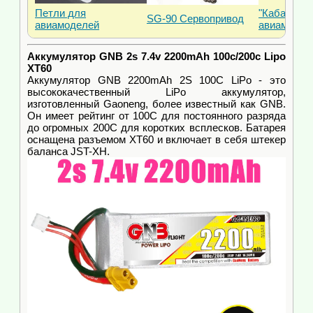
Петли для
"Кабанчики
SG-90 Сервопривод
авиамоделей
авиамодел
Аккумулятор GNB 2s 7.4v 2200mAh 100c/200c Lipo
XT60
Аккумулятор GNB 2200mAh 2S 100C LiPo - это
высококачественный LiPo аккумулятор,
изготовленный Gaoneng, более известный как GNB.
Он имеет рейтинг от 100C для постоянного разряда
до огромных 200C для коротких всплесков. Батарея
оснащена разъемом XT60 и включает в себя штекер
баланса JST-XH.