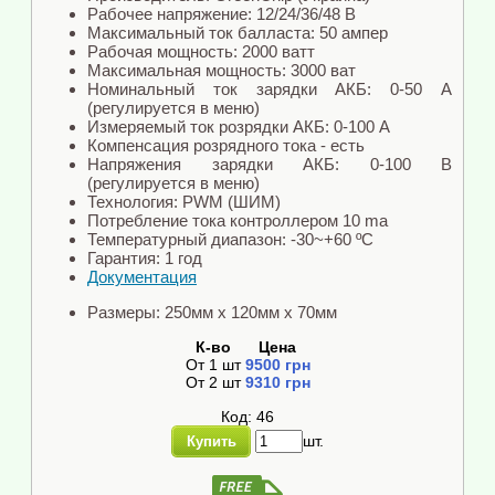
Рабочее напряжение: 12/24/36/48 В
Максимальный ток балласта: 50 ампер
Рабочая мощность: 2000 ватт
Максимальная мощность: 3000 ват
Номинальный ток зарядки АКБ: 0-50 А
(регулируется в меню)
Измеряемый ток розрядки АКБ: 0-100 А
Компенсация розрядного тока - есть
Напряжения зарядки АКБ: 0-100 В
(регулируется в меню)
Технология: PWM (ШИМ)
Потребление тока контроллером 10 ma
Температурный диапазон: -30~+60 ºС
Гарантия: 1 год
Документация
Размеры: 250мм x 120мм x 70мм
К-во
Цена
От
1
шт
9500
грн
От
2
шт
9310
грн
Код: 46
шт.
Купить