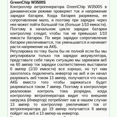
GreenChip W3500S
Контроллер ветрогенератора GreenChip W3500S в
динамическом режиме проверяет ток и напряжение
зарядки батареи. Когда батарея разряжена, ее
сопротивление мало, и поэтому при зарядке через
нее может пойти большой ток (больше 1/10 емкости).
Поэтому в начальном цикле зарядки батареи
контроллер следит, чтобы ток не превышал 1/10
емкости батареи. По мере зарядки сопротивление
батареи увеличивается, ток уменьшается и начинает
расти напряжение на АКБ.
Регулировка по току была бы не полной если бы мы
регулировали только ток зарядки аккумулятора,
представьте себе такую ситуацию мы заряжаем акб
на 60 ампер ток зарядки соответственно выставили
6 ампер (1/10 емкости) все хорошо, но тут нам
захотелось подключить инвертор на акб и он начал
разряжать акб током 13 ампер, получается что наша
АКБ вместо того чтобы заряжаться будет
разряжаться током 7 ампер. Поэтому в контроллере
реализован контроль тока розрядки, когда
контроллер ветрогенератора видит что внешняя
нагрузка (Инвертор) потребляет как в нашем случае
13 ампер то контроллер увеличивает ток от
ветрогенератора до 19 ампер получается 6 ампер
пойдет на акб и 13 ампер на инвертор.